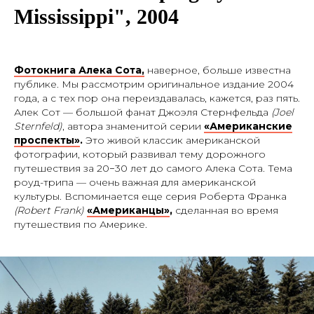
Mississippi", 2004
Фотокнига Алека Сота,
наверное, больше известна
публике. Мы рассмотрим оригинальное издание 2004
года, а с тех пор она переиздавалась, кажется, раз пять.
Алек Сот — большой фанат Джоэля Стернфельда
(Joel
Sternfeld)
, автора знаменитой серии
«Американские
проспекты»
.
Это живой классик американской
фотографии, который развивал тему дорожного
путешествия за 20−30 лет до самого Алека Сота. Тема
роуд-трипа — очень важная для американской
культуры. Вспоминается еще серия Роберта Франка
(Robert Frank)
«Американцы»
,
сделанная во время
путешествия по Америке.