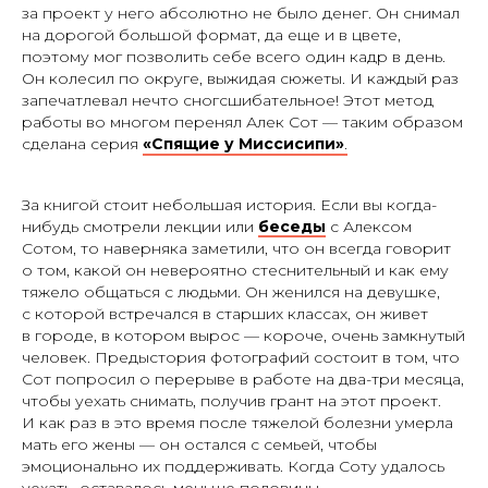
за проект у него абсолютно не было денег. Он снимал
на дорогой большой формат, да еще и в цвете,
поэтому мог позволить себе всего один кадр в день.
Он колесил по округе, выжидая сюжеты. И каждый раз
запечатлевал нечто сногсшибательное! Этот метод
работы во многом перенял Алек Сот — таким образом
сделана серия
«Спящие у Миссисипи»
.
За книгой стоит небольшая история. Если вы когда-
нибудь смотрели лекции или
беседы
с Алексом
Сотом, то наверняка заметили, что он всегда говорит
о том, какой он невероятно стеснительный и как ему
тяжело общаться с людьми. Он женился на девушке,
с которой встречался в старших классах, он живет
в городе, в котором вырос — короче, очень замкнутый
человек. Предыстория фотографий состоит в том, что
Сот попросил о перерыве в работе на два-три месяца,
чтобы уехать снимать, получив грант на этот проект.
И как раз в это время после тяжелой болезни умерла
мать его жены — он остался с семьей, чтобы
эмоционально их поддерживать. Когда Соту удалось
уехать, оставалось меньше половины