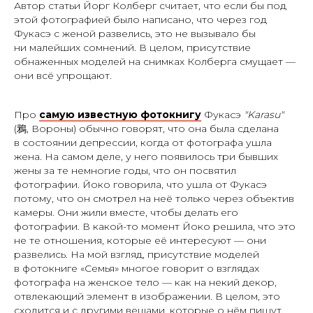
Автор статьи Йорг Колберг считает, что если бы под
этой фотографией было написано, что через год
Фукасэ с женой развелись, это не вызывало бы
ни малейших сомнений. В целом, присутствие
обнаженных моделей на снимках Колберга смущает —
они всё упрощают.
Про
самую известную фотокнигу
Фукасэ
"Karasu"
(鴉, Вороны) обычно говорят, что она была сделана
в состоянии депрессии, когда от фотографа ушла
жена. На самом деле, у него появилось три бывших
жены за те немногие годы, что он посвятил
фотографии. Йоко говорила, что ушла от Фукасэ
потому, что он смотрел на неё только через объектив
камеры. Они жили вместе, чтобы делать его
фотографии. В какой-то момент Йоко решила, что это
не те отношения, которые её интересуют — они
развелись. На мой взгляд, присутствие моделей
в фотокниге «Семья» многое говорит о взглядах
фотографа на женское тело — как на некий декор,
отвлекающий элемент в изображении. В целом, это
сходится и с другими вещами, которые о нём пишут.