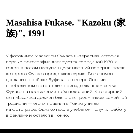
Masahisa Fukase. "Kazoku (家
族)", 1991
У фотокниги Масахисы Фукасэ интересная история:
первые фотографии датируются серединой 1970-х
годов, а потом наступил десятилетний перерыв, после
которого Фукасэ продолжил серию. Все снимки
сделаны в посёлке Буфика на севере Японии
в небольшом фотоателье, принадлежавшем семье
Фукасэ на протяжении трёх поколений. Как старший
сын Масахиса должен был стать преемником семейной
традиции — его отправили в Токио учиться
на фотографа. Однако после учёбы он получил работу
в рекламе и остался в Токио.