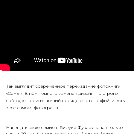
Так выглядит современное переиздание фотокниги
«Семья». В нём немного изменен дизайн, но строго
соблюден оригинальный порядок фотографий, и есть
эссе самого фотографа.
Навещать свою семью в Бифуке Фукасэ начал только
спустя 10 лет. К этому моменту он был уже более-